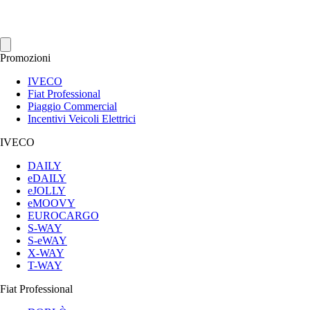
Promozioni
IVECO
Fiat Professional
Piaggio Commercial
Incentivi Veicoli Elettrici
IVECO
DAILY
eDAILY
eJOLLY
eMOOVY
EUROCARGO
S-WAY
S-eWAY
X-WAY
T-WAY
Fiat Professional